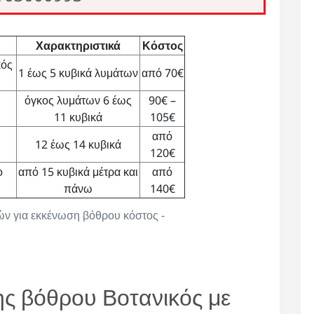
Χαρακτηριστικά
Κόστος
κός
1 έως 5 κυβικά λυμάτων
από 70€
όγκος λυμάτων 6 έως
90€ –
11 κυβικά
105€
από
12 έως 14 κυβικά
120€
ο
από 15 κυβικά μέτρα και
από
πάνω
140€
μών για εκκένωση βόθρου κόστος -
ς βόθρου Βοτανικός με