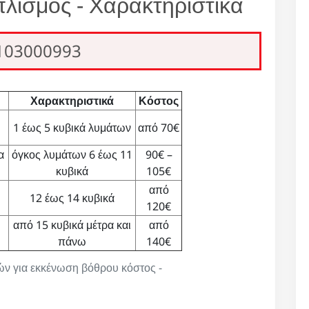
λισμός - Χαρακτηριστικά
2103000993
Χαρακτηριστικά
Κόστος
1 έως 5 κυβικά λυμάτων
από 70€
α
όγκος λυμάτων 6 έως 11
90€ –
κυβικά
105€
από
12 έως 14 κυβικά
120€
από 15 κυβικά μέτρα και
από
πάνω
140€
μών για εκκένωση βόθρου κόστος -