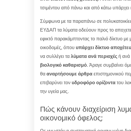
τσιμέντου από πάνω και από κάτω υπάρχει 
Σύμφωνα με τα παραπάνω σε πολυκατοικίες 
ΕΥΔΑΠ τα λύματα οδεύουν προς το αποχετευ
εφικτό παρακάμπτοντας το παλιό δίκτυο με 
οικοδομές, όπου
υπάρχει δίκτυο αποχέτε
να συλλέγει τα
λύματα ανά περιοχές
ή ανά 
βιολογικό καθαρισμό
. Άραγε συμβαίνει όμω
θα
αναρτήσουμε άρθρα
επιστημονικού περ
επιβαρύνει τον
υδροφόρο ορίζοντα
του λεκ
την υγεία μας.
Πώς κάνουν διαχείριση λυμ
οικονομικό όφελος;
Ως γνωστόν η συστηματική οργανωμένη δια