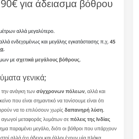
ή 90€ για άδειασμα βόθρου
μέτρων αλλά μεγαλύτερο.
 αλλά ενδεχομένως και μεγάλης εγκατάστασης π.χ.
45
ια
.
ήμων με
σχετικά μεγάλους βόθρους
.
λύματα γενικά;
ι την ανάγκη των
σύγχρονων πόλεων
, αλλά και
νο που είναι σημαντικό να τονίσουμε είναι ότι
πορούν να το επιλύσουν χωρίς
δαπανηρή λύση
.
οί αγωγοί μεταφοράς λυμάτων σε
πόλεις της Ινδίας
μα παραμένει μεγάλο, διότι οι βόθροι που υπάρχουν
ειστοί αλλά όχι άδειοι και άλλοι έχουν μία πλάκα