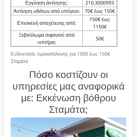
Εγγύηση άντλησης:
210.3000993
Άντληση υδάτων από υπόγειο:
70€ έως 150€
150€ έως
Επισκευή αποχέτευης από:
1150€
Ξεβούλωμα σιφονιού από
50€
νιπτήρα:
Ενδεικτικός τιμοκατάλογος για 100€ έως 150€
Σταμάτα
Πόσο κοστίζουν οι
υπηρεσίες μας αναφορικά
με: Εκκένωση βόθρου
Σταμάτα;