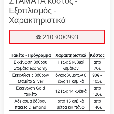
ΣΤΑΜΑΤΑ κόστος -
Εξοπλισμός -
Χαρακτηριστικά
☎️ 2103000993
Πακέτο - Πρόγραμμα
Χαρακτηριστικά
Κόστος
Εκκένωση βόθρου
1 έως 5 κυβικά
από
Σταμάτα economy
λυμάτων
70€
Εκκενώσεις βόθρων
όγκος λυμάτων 6
90€ –
Σταμάτα Silver
έως 11 κυβικά
105€
Εκκένωση Gold
από
12 έως 14 κυβικά
πακέτο
120€
Άδειασμα βόθρου
από 15 κυβικά
από
πακέτο Diamond
μέτρα και πάνω
140€