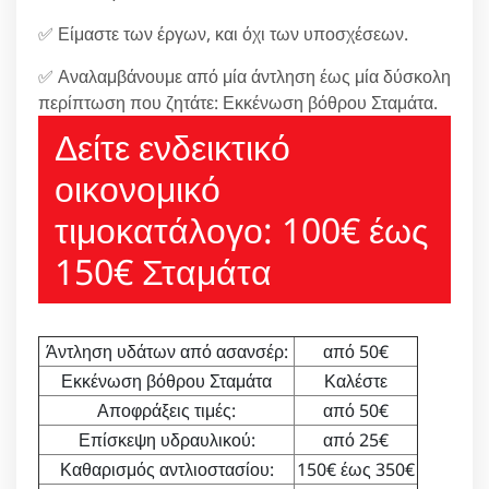
✅ Είμαστε των έργων, και όχι των υποσχέσεων.
✅ Αναλαμβάνουμε από μία άντληση έως μία δύσκολη
περίπτωση που ζητάτε: Εκκένωση βόθρου Σταμάτα.
Δείτε ενδεικτικό
οικονομικό
τιμοκατάλογο: 100€ έως
150€ Σταμάτα
Άντληση υδάτων από ασανσέρ:
από 50€
Εκκένωση βόθρου Σταμάτα
Καλέστε
Αποφράξεις τιμές:
από 50€
Επίσκεψη υδραυλικού:
από 25€
Καθαρισμός αντλιοστασίου:
150€ έως 350€