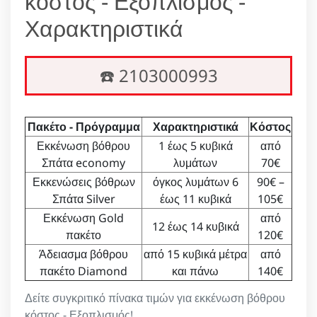
κόστος - Εξοπλισμός -
Χαρακτηριστικά
☎️ 2103000993
Πακέτο - Πρόγραμμα
Χαρακτηριστικά
Κόστος
Εκκένωση βόθρου
1 έως 5 κυβικά
από
Σπάτα economy
λυμάτων
70€
Εκκενώσεις βόθρων
όγκος λυμάτων 6
90€ –
Σπάτα Silver
έως 11 κυβικά
105€
Εκκένωση Gold
από
12 έως 14 κυβικά
πακέτο
120€
Άδειασμα βόθρου
από 15 κυβικά μέτρα
από
πακέτο Diamond
και πάνω
140€
Δείτε συγκριτικό πίνακα τιμών για εκκένωση βόθρου
κόστος - Εξοπλισμός!