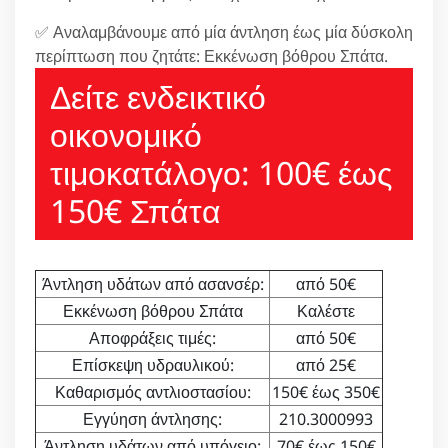
✅ Αναλαμβάνουμε από μία άντληση έως μία δύσκολη
περίπτωση που ζητάτε: Εκκένωση βόθρου Σπάτα.
Δείτε ενδεικτικό
οικονομικό
τιμοκατάλογο: 100€ έως
150€ Σπάτα
Άντληση υδάτων από ασανσέρ:
από 50€
Εκκένωση βόθρου Σπάτα
Καλέστε
Αποφράξεις τιμές:
από 50€
Επίσκεψη υδραυλικού:
από 25€
Καθαρισμός αντλιοστασίου:
150€ έως 350€
Εγγύηση άντλησης:
210.3000993
Άντληση υδάτων από υπόγειο:
70€ έως 150€