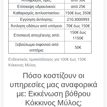
Αποφράξεις τιμές:
από 50€
Επίσκεψη υδραυλικού:
από 25€
Καθαρισμός αντλιοστασίου:
150€ έως 350€
Εγγύηση άντλησης:
210.3000993
Άντληση υδάτων από υπόγειο:
70€ έως 150€
150€ έως
Επισκευή αποχέτευης από:
1150€
Ξεβούλωμα σιφονιού από
50€
νιπτήρα:
Ενδεικτικός τιμοκατάλογος για 100€ έως 150€
Κόκκινος Μύλος
Πόσο κοστίζουν οι
υπηρεσίες μας αναφορικά
με: Εκκένωση βόθρου
Κόκκινος Μύλος;