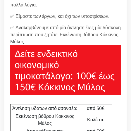
πολλά λόγια.
✅ Είμαστε των έργων, και όχι των υποσχέσεων.
✅ Αναλαμβάνουμε από μία άντληση έως μία δύσκολη
περίπτωση που ζητάτε: Εκκένωση βόθρου Κόκκινος
Μύλος.
Δείτε ενδεικτικό
οικονομικό
τιμοκατάλογο: 100€ έως
150€ Κόκκινος Μύλος
Άντληση υδάτων από ασανσέρ:
από 50€
Εκκένωση βόθρου Κόκκινος
Καλέστε
Μύλος