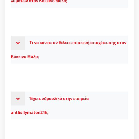
λυμάτων στον Κόκκινο Μύλο;
Τι να κάνετε αν θέλετε επισκευή αποχέτευσης στον
Κόκκινο Μύλο;
Έχετε υδραυλικό στην εταιρεία
antlisilymaton24h;