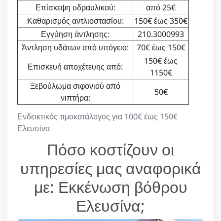
Επίσκεψη υδραυλικού:
από 25€
Καθαρισμός αντλιοστασίου:
150€ έως 350€
Εγγύηση άντλησης:
210.3000993
Άντληση υδάτων από υπόγειο:
70€ έως 150€
150€ έως
Επισκευή αποχέτευης από:
1150€
Ξεβούλωμα σιφονιού από
50€
νιπτήρα:
Ενδεικτικός τιμοκατάλογος για 100€ έως 150€
Ελευσίνα
Πόσο κοστίζουν οι
υπηρεσίες μας αναφορικά
με: Εκκένωση βόθρου
Ελευσίνα;