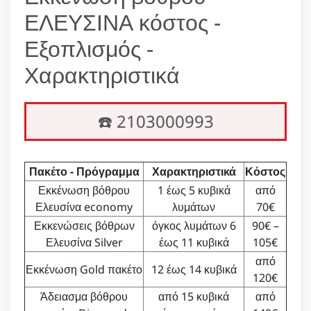
ΕΛΕΥΣΙΝΑ κόστος -
Εξοπλισμός -
Χαρακτηριστικά
☎️ 2103000993
Πακέτο - Πρόγραμμα
Χαρακτηριστικά
Κόστος
Εκκένωση βόθρου
1 έως 5 κυβικά
από
Ελευσίνα economy
λυμάτων
70€
Εκκενώσεις βόθρων
όγκος λυμάτων 6
90€ –
Ελευσίνα Silver
έως 11 κυβικά
105€
από
Εκκένωση Gold πακέτο
12 έως 14 κυβικά
120€
Άδειασμα βόθρου
από 15 κυβικά
από