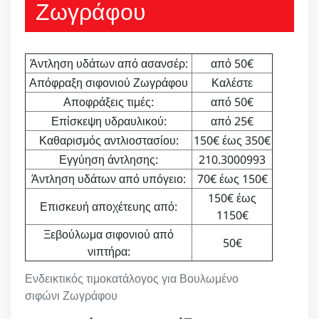
Ζωγράφου
Άντληση υδάτων από ασανσέρ:
από 50€
Απόφραξη σιφονιού Ζωγράφου
Καλέστε
Αποφράξεις τιμές:
από 50€
Επίσκεψη υδραυλικού:
από 25€
Καθαρισμός αντλιοστασίου:
150€ έως 350€
Εγγύηση άντλησης:
210.3000993
Άντληση υδάτων από υπόγειο:
70€ έως 150€
150€ έως
Επισκευή αποχέτευης από:
1150€
Ξεβούλωμα σιφονιού από
50€
νιπτήρα:
Ενδεικτικός τιμοκατάλογος για Βουλωμένο
σιφώνι Ζωγράφου