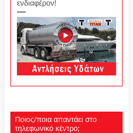
ενδιαφέρον!
Ποιος/ποια απαντάει στο
τηλεφωνικό κέντρο;