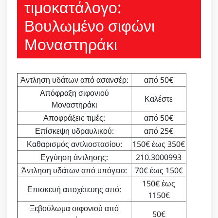
τιμοκατάλογο:
Βουλωμένο σιφώνι
Μοναστηράκι
Άντληση υδάτων από ασανσέρ:
από 50€
Απόφραξη σιφονιού
Καλέστε
Μοναστηράκι
Αποφράξεις τιμές:
από 50€
Επίσκεψη υδραυλικού:
από 25€
Καθαρισμός αντλιοστασίου:
150€ έως 350€
Εγγύηση άντλησης:
210.3000993
Άντληση υδάτων από υπόγειο:
70€ έως 150€
150€ έως
Επισκευή αποχέτευης από:
1150€
Ξεβούλωμα σιφονιού από
50€