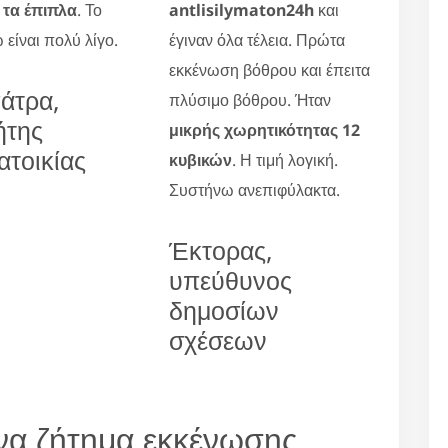
τα έπιπλα
. Το
antlisilymaton24h
και
 είναι πολύ λίγο.
έγιναν όλα τέλεια. Πρώτα
εκκένωση βόθρου και έπειτα
άτρα,
πλύσιμο βόθρου. Ήταν
ήτης
μικρής χωρητικότητας 12
ατοικίας
κυβικών
. Η τιμή λογική.
Συστήνω ανεπιφύλακτα.
Έκτορας,
υπεύθυνος
δημοσίων
σχέσεων
να ζήτημα εκκένωσης