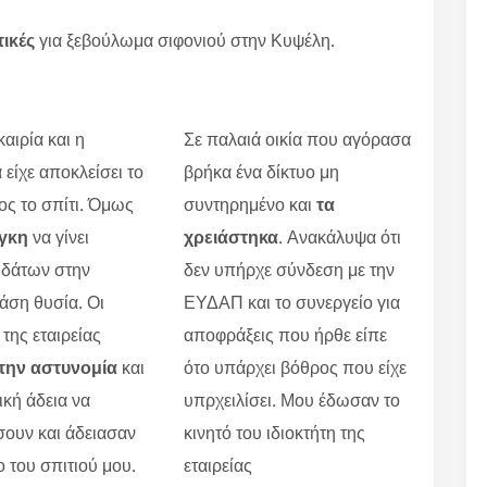
τικές
για ξεβούλωμα σιφονιού στην Κυψέλη.
αιρία και η
Σε παλαιά οικία που αγόρασα
 είχε αποκλείσει το
βρήκα ένα δίκτυο μη
ς το σπίτι. Όμως
συντηρημένο και
τα
γκη
να γίνει
χρειάστηκα
. Ανακάλυψα ότι
υδάτων στην
δεν υπήρχε σύνδεση με την
άση θυσία. Οι
ΕΥΔΑΠ και το συνεργείο για
 της εταιρείας
αποφράξεις που ήρθε είπε
την αστυνομία
και
ότο υπάρχει βόθρος που είχε
ική άδεια να
υπρχειλίσει. Μου έδωσαν το
ουν και άδειασαν
κινητό του ιδιοκτήτη της
ο του σπιτιού μου.
εταιρείας