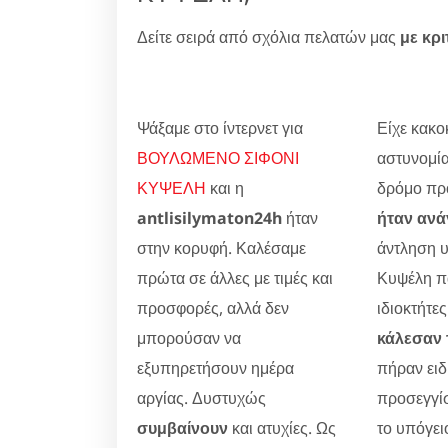
Δείτε σειρά από σχόλια πελατών μας
με κρι
Ψάξαμε στο ίντερνετ για
Είχε κακοκ
ΒΟΥΛΩΜΕΝΟ ΣΙΦΟΝΙ
αστυνομία
ΚΥΨΕΛΗ
και η
δρόμο προ
antlisilymaton24h
ήταν
ήταν ανά
στην κορυφή. Καλέσαμε
άντληση 
πρώτα σε άλλες με τιμές και
Κυψέλη π
προσφορές, αλλά δεν
ιδιοκτήτες
μπορούσαν να
κάλεσαν 
εξυπηρετήσουν ημέρα
πήραν ειδ
αργίας. Δυστυχώς
προσεγγίσ
συμβαίνουν
και ατυχίες. Ως
το υπόγει