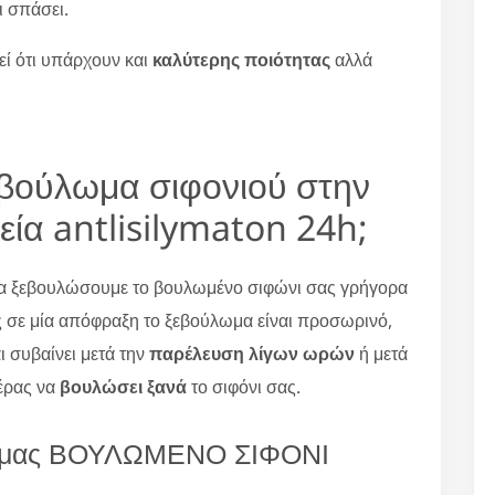
ι σπάσει.
εί ότι υπάρχουν και
καλύτερης ποιότητας
αλλά
εβούλωμα σιφονιού στην
εία antlisilymaton 24h;
 να ξεβουλώσουμε το βουλωμένο σιφώνι σας γρήγορα
ς σε μία απόφραξη το ξεβούλωμα είναι προσωρινό,
αι συβαίνει μετά την
παρέλευση λίγων ωρών
ή μετά
ιέρας να
βουλώσει ξανά
το σιφόνι σας.
εία μας ΒΟΥΛΩΜΕΝΟ ΣΙΦΟΝΙ