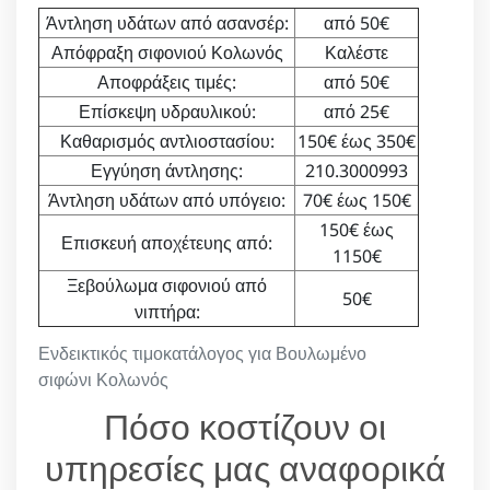
Άντληση υδάτων από ασανσέρ:
από 50€
Απόφραξη σιφονιού Κολωνός
Καλέστε
Αποφράξεις τιμές:
από 50€
Επίσκεψη υδραυλικού:
από 25€
Καθαρισμός αντλιοστασίου:
150€ έως 350€
Εγγύηση άντλησης:
210.3000993
Άντληση υδάτων από υπόγειο:
70€ έως 150€
150€ έως
Επισκευή αποχέτευης από:
1150€
Ξεβούλωμα σιφονιού από
50€
νιπτήρα:
Ενδεικτικός τιμοκατάλογος για Βουλωμένο
σιφώνι Κολωνός
Πόσο κοστίζουν οι
υπηρεσίες μας αναφορικά