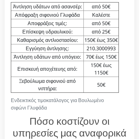
Άντληση υδάτων από ασανσέρ:
από 50€
Απόφραξη σιφονιού Γλυφάδα
Καλέστε
Αποφράξεις τιμές:
από 50€
Επίσκεψη υδραυλικού:
από 25€
Καθαρισμός αντλιοστασίου:
150€ έως 350€
Εγγύηση άντλησης:
210.3000993
Άντληση υδάτων από υπόγειο:
70€ έως 150€
150€ έως
Επισκευή αποχέτευης από:
1150€
Ξεβούλωμα σιφονιού από
50€
νιπτήρα:
Ενδεικτικός τιμοκατάλογος για Βουλωμένο
σιφώνι Γλυφάδα
Πόσο κοστίζουν οι
υπηρεσίες μας αναφορικά