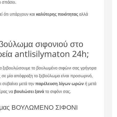
ι σπάσει.
εί ότι υπάρχουν και
καλύτερης ποιότητας
αλλά
εβούλωμα σιφονιού στο
ρεία antlisilymaton 24h;
 να ξεβουλώσουμε το βουλωμένο σιφώνι σας γρήγορα
ς σε μία απόφραξη το ξεβούλωμα είναι προσωρινό,
αι συβαίνει μετά την
παρέλευση λίγων ωρών
ή μετά
ιέρας να
βουλώσει ξανά
το σιφόνι σας.
εία μας ΒΟΥΛΩΜΕΝΟ ΣΙΦΟΝΙ