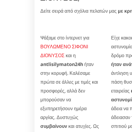
Δείτε σειρά από σχόλια πελατών μας
με κρι
Ψάξαμε στο ίντερνετ για
Είχε κακοκ
ΒΟΥΛΩΜΕΝΟ ΣΙΦΟΝΙ
αστυνομία
ΔΙΟΝΥΣΟΣ
και η
δρόμο προ
antlisilymaton24h
ήταν
ήταν ανά
στην κορυφή. Καλέσαμε
άντληση 
πρώτα σε άλλες με τιμές και
πάση θυσί
προσφορές, αλλά δεν
εταιρείας
μπορούσαν να
αστυνομ
εξυπηρετήσουν ημέρα
άδεια να 
αργίας. Δυστυχώς
άδειασαν 
συμβαίνουν
και ατυχίες. Ως
σπιτιού μ