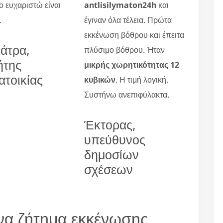
Το ευχαριστώ είναι
antlisilymaton24h
και
.
έγιναν όλα τέλεια. Πρώτα
εκκένωση βόθρου και έπειτα
άτρα,
πλύσιμο βόθρου. Ήταν
ήτης
μικρής χωρητικότητας 12
ατοικίας
κυβικών
. Η τιμή λογική.
Συστήνω ανεπιφύλακτα.
Έκτορας,
υπεύθυνος
δημοσίων
σχέσεων
να ζήτημα εκκένωσης