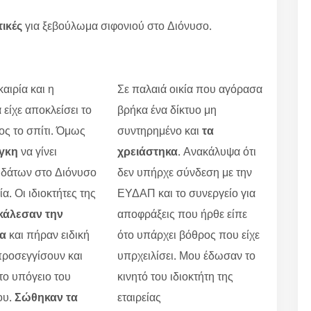
τικές
για ξεβούλωμα σιφονιού στο Διόνυσο.
αιρία και η
Σε παλαιά οικία που αγόρασα
 είχε αποκλείσει το
βρήκα ένα δίκτυο μη
ς το σπίτι. Όμως
συντηρημένο και
τα
γκη
να γίνει
χρειάστηκα
. Ανακάλυψα ότι
υδάτων στο Διόνυσο
δεν υπήρχε σύνδεση με την
α. Οι ιδιοκτήτες της
ΕΥΔΑΠ και το συνεργείο για
κάλεσαν την
αποφράξεις που ήρθε είπε
ία
και πήραν ειδική
ότο υπάρχει βόθρος που είχε
προσεγγίσουν και
υπρχειλίσει. Μου έδωσαν το
το υπόγειο του
κινητό του ιδιοκτήτη της
ου.
Σώθηκαν τα
εταιρείας