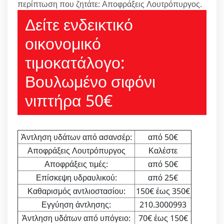
περίπτωση που ζητάτε: Αποφράξεις Λουτρόπυργος.
Δείτε ενδεικτικό
οικονομικό
τιμοκατάλογο:
Βουλωμένο σιφόνι
νιπτήρα 50€
Άντληση υδάτων από ασανσέρ:
από 50€
Αποφράξεις Λουτρόπυργος
Καλέστε
Αποφράξεις τιμές:
από 50€
Επίσκεψη υδραυλικού:
από 25€
Καθαρισμός αντλιοστασίου:
150€ έως 350€
Εγγύηση άντλησης:
210.3000993
Άντληση υδάτων από υπόγειο:
70€ έως 150€