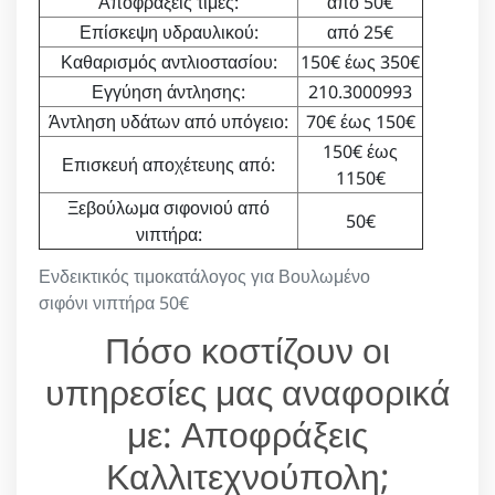
Αποφράξεις τιμές:
από 50€
Επίσκεψη υδραυλικού:
από 25€
Καθαρισμός αντλιοστασίου:
150€ έως 350€
Εγγύηση άντλησης:
210.3000993
Άντληση υδάτων από υπόγειο:
70€ έως 150€
150€ έως
Επισκευή αποχέτευης από:
1150€
Ξεβούλωμα σιφονιού από
50€
νιπτήρα:
Ενδεικτικός τιμοκατάλογος για Βουλωμένο
σιφόνι νιπτήρα 50€
Πόσο κοστίζουν οι
υπηρεσίες μας αναφορικά
με: Αποφράξεις
Καλλιτεχνούπολη;