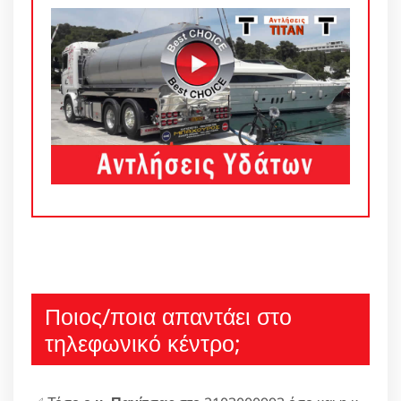
Ποιος/ποια απαντάει στο
τηλεφωνικό κέντρο;