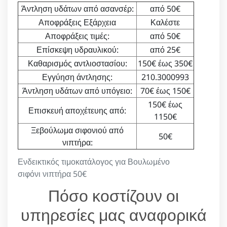
Άντληση υδάτων από ασανσέρ:
από 50€
Αποφράξεις Εξάρχεια
Καλέστε
Αποφράξεις τιμές:
από 50€
Επίσκεψη υδραυλικού:
από 25€
Καθαρισμός αντλιοστασίου:
150€ έως 350€
Εγγύηση άντλησης:
210.3000993
Άντληση υδάτων από υπόγειο:
70€ έως 150€
150€ έως
Επισκευή αποχέτευης από:
1150€
Ξεβούλωμα σιφονιού από
50€
νιπτήρα:
Ενδεικτικός τιμοκατάλογος για Βουλωμένο
σιφόνι νιπτήρα 50€
Πόσο κοστίζουν οι
υπηρεσίες μας αναφορικά