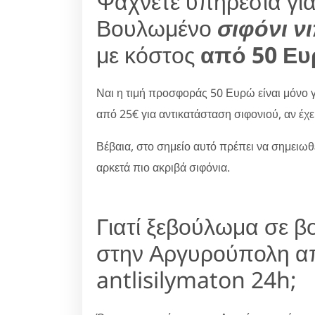
Ψάχνετε υπηρεσία γι
Βουλωμένο
σιφόνι ν
με κόστος
από 50 Ε
Ναι η τιμή προσφοράς 50 Ευρώ είναι μόνο γι
από 25€ για αντικατάσταση σιφονιού, αν έχε
Βέβαια, στο σημείο αυτό πρέπει να σημειωθ
αρκετά πιο ακριβά σιφόνια.
Γιατί ξεβούλωμα σε β
στην Αργυρούπολη απ
antlisilymaton 24h;