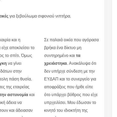
τικές
για ξεβούλωμα σιφονιού νιπτήρα.
αιρία και η
Σε παλαιά οικία που αγόρασα
 είχε αποκλείσει το
βρήκα ένα δίκτυο μη
ς το σπίτι. Όμως
συντηρημένο και
τα
γκη
να γίνει
χρειάστηκα
. Ανακάλυψα ότι
υδάτων στην
δεν υπήρχε σύνδεση με την
ολη πάση θυσία.
ΕΥΔΑΠ και το συνεργείο για
τες της εταιρείας
αποφράξεις που ήρθε είπε
την αστυνομία
και
ότο υπάρχει βόθρος που είχε
ική άδεια να
υπρχειλίσει. Μου έδωσαν το
ουν και άδειασαν
κινητό του ιδιοκτήτη της