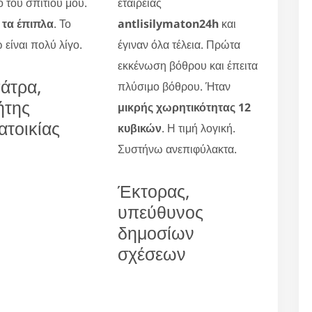
ο του σπιτιού μου.
εταιρείας
τα έπιπλα
. Το
antlisilymaton24h
και
 είναι πολύ λίγο.
έγιναν όλα τέλεια. Πρώτα
εκκένωση βόθρου και έπειτα
άτρα,
πλύσιμο βόθρου. Ήταν
ήτης
μικρής χωρητικότητας 12
ατοικίας
κυβικών
. Η τιμή λογική.
Συστήνω ανεπιφύλακτα.
Έκτορας,
υπεύθυνος
δημοσίων
σχέσεων