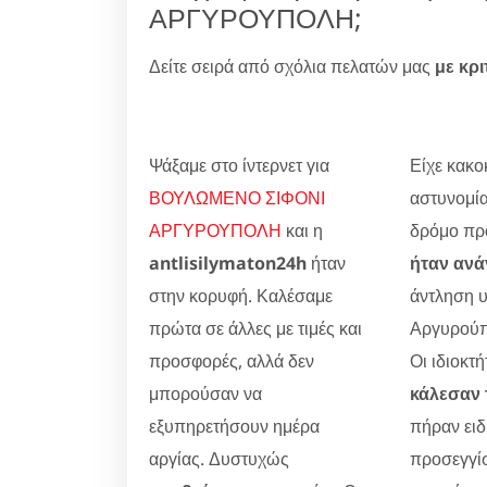
ΑΡΓΥΡΟΥΠΟΛΗ;
Δείτε σειρά από σχόλια πελατών μας
με κρι
Ψάξαμε στο ίντερνετ για
Είχε κακοκ
ΒΟΥΛΩΜΕΝΟ ΣΙΦΟΝΙ
αστυνομία
ΑΡΓΥΡΟΥΠΟΛΗ
και η
δρόμο προ
antlisilymaton24h
ήταν
ήταν ανά
στην κορυφή. Καλέσαμε
άντληση 
πρώτα σε άλλες με τιμές και
Αργυρούπ
προσφορές, αλλά δεν
Οι ιδιοκτή
μπορούσαν να
κάλεσαν 
εξυπηρετήσουν ημέρα
πήραν ειδ
αργίας. Δυστυχώς
προσεγγίσ