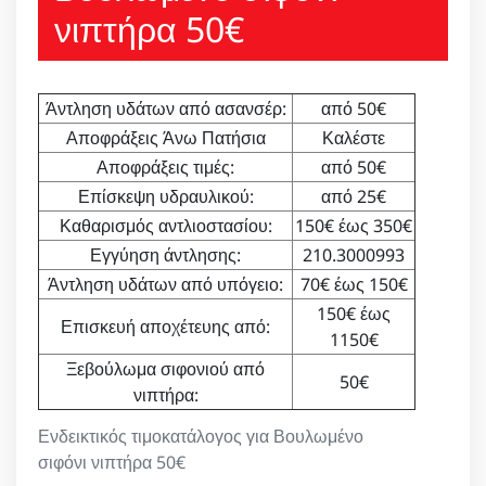
νιπτήρα 50€
Άντληση υδάτων από ασανσέρ:
από 50€
Αποφράξεις Άνω Πατήσια
Καλέστε
Αποφράξεις τιμές:
από 50€
Επίσκεψη υδραυλικού:
από 25€
Καθαρισμός αντλιοστασίου:
150€ έως 350€
Εγγύηση άντλησης:
210.3000993
Άντληση υδάτων από υπόγειο:
70€ έως 150€
150€ έως
Επισκευή αποχέτευης από:
1150€
Ξεβούλωμα σιφονιού από
50€
νιπτήρα:
Ενδεικτικός τιμοκατάλογος για Βουλωμένο
σιφόνι νιπτήρα 50€