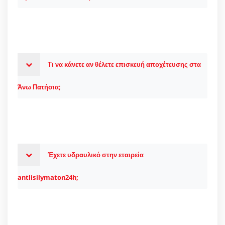
Τι να κάνετε αν θέλετε επισκευή αποχέτευσης στα
Άνω Πατήσια;
Έχετε υδραυλικό στην εταιρεία
antlisilymaton24h;