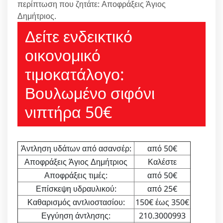
περίπτωση που ζητάτε: Αποφράξεις Άγιος
Δημήτριος.
Δείτε ενδεικτικό
οικονομικό
τιμοκατάλογο:
Βουλωμένο σιφόνι
νιπτήρα 50€
Άντληση υδάτων από ασανσέρ:
από 50€
Αποφράξεις Άγιος Δημήτριος
Καλέστε
Αποφράξεις τιμές:
από 50€
Επίσκεψη υδραυλικού:
από 25€
Καθαρισμός αντλιοστασίου:
150€ έως 350€
Εγγύηση άντλησης:
210.3000993