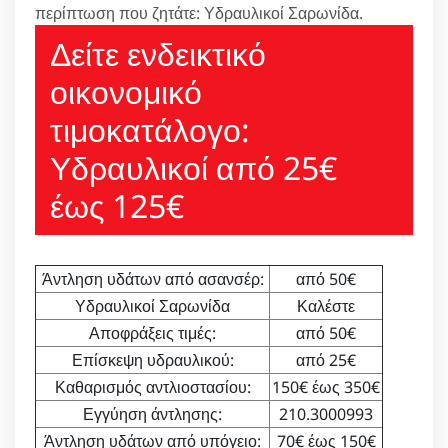
περίπτωση που ζητάτε: Υδραυλικοί Σαρωνίδα.
Δείτε ενδεικτικό
οικονομικό
τιμοκατάλογο:
Υδραυλικοί από 25€
έως 125€
Άντληση υδάτων από ασανσέρ:
από 50€
Υδραυλικοί Σαρωνίδα
Καλέστε
Αποφράξεις τιμές:
από 50€
Επίσκεψη υδραυλικού:
από 25€
Καθαρισμός αντλιοστασίου:
150€ έως 350€
Εγγύηση άντλησης:
210.3000993
Άντληση υδάτων από υπόγειο:
70€ έως 150€