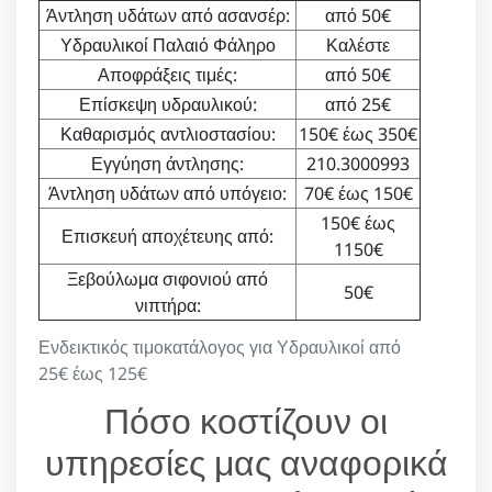
Άντληση υδάτων από ασανσέρ:
από 50€
Υδραυλικοί Παλαιό Φάληρο
Καλέστε
Αποφράξεις τιμές:
από 50€
Επίσκεψη υδραυλικού:
από 25€
Καθαρισμός αντλιοστασίου:
150€ έως 350€
Εγγύηση άντλησης:
210.3000993
Άντληση υδάτων από υπόγειο:
70€ έως 150€
150€ έως
Επισκευή αποχέτευης από:
1150€
Ξεβούλωμα σιφονιού από
50€
νιπτήρα:
Ενδεικτικός τιμοκατάλογος για Υδραυλικοί από
25€ έως 125€
Πόσο κοστίζουν οι
υπηρεσίες μας αναφορικά