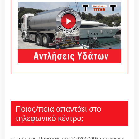
Ποιος/ποια απαντάει στο
τηλεφωνικό κέντρο;
✅ Τόσο ο
κ. Πανίτσας
στο 2103000993 όσο και η κ.