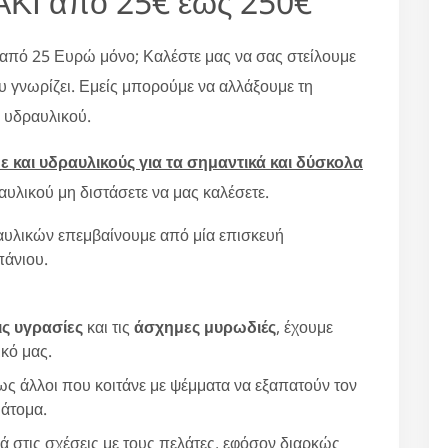
ΚΙ από 25€ έως 250€
 από 25 Ευρώ μόνο; Καλέστε μας να σας στείλουμε
υ γνωρίζει. Εμείς μπορούμε να αλλάξουμε τη
ς υδραυλικού.
 και υδραυλικούς για τα σημαντικά και δύσκολα
υλικού μη διστάσετε να μας καλέσετε.
υλικών επεμβαίνουμε από μία επισκευή
πάνιου.
ις υγρασίες
και τις
άσχημες μυρωδιές
, έχουμε
κό μας.
ς άλλοι που κοιτάνε με ψέμματα να εξαπατούν τον
 άτομα.
ά στις σχέσεις με τους πελάτες, εφόσον διαρκώς