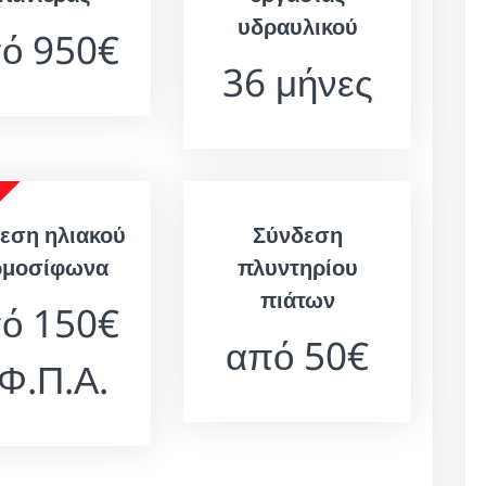
υδραυλικού
ό 950€
36 μήνες
εση ηλιακού
Σύνδεση
ρμοσίφωνα
πλυντηρίου
πιάτων
ό 150€
από 50€
 Φ.Π.Α.