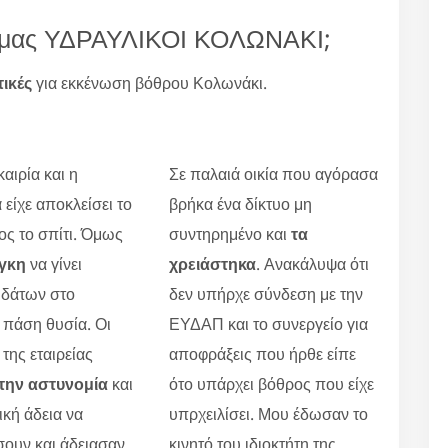
ία μας ΥΔΡΑΥΛΙΚΟΙ ΚΟΛΩΝΑΚΙ;
τικές
για εκκένωση βόθρου Κολωνάκι.
αιρία και η
Σε παλαιά οικία που αγόρασα
 είχε αποκλείσει το
βρήκα ένα δίκτυο μη
ς το σπίτι. Όμως
συντηρημένο και
τα
γκη
να γίνει
χρειάστηκα
. Ανακάλυψα ότι
υδάτων στο
δεν υπήρχε σύνδεση με την
 πάση θυσία. Οι
ΕΥΔΑΠ και το συνεργείο για
 της εταιρείας
αποφράξεις που ήρθε είπε
την αστυνομία
και
ότο υπάρχει βόθρος που είχε
ική άδεια να
υπρχειλίσει. Μου έδωσαν το
ουν και άδειασαν
κινητό του ιδιοκτήτη της