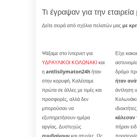
Τι έγραψαν για την εταιρε
Δείτε σειρά από σχόλια πελατών μας
με κρι
Ψάξαμε στο ίντερνετ για
Είχε κακοκ
ΥΔΡΑΥΛΙΚΟΙ ΚΟΛΩΝΑΚΙ
και
αστυνομία
η
antlisilymaton24h
ήταν
δρόμο προ
στην κορυφή. Καλέσαμε
ήταν ανά
πρώτα σε άλλες με τιμές και
άντληση 
προσφορές, αλλά δεν
Κολωνάκι
μπορούσαν να
ιδιοκτήτες
εξυπηρετήσουν ημέρα
κάλεσαν 
αργίας. Δυστυχώς
πήραν ειδ
συμβαίνουν
και ατυχίες. Ως
προσεγγίσ