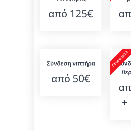
από 125€
απ
Προσφορά 2
Σύνδεση νιπτήρα
Σύνδ
θε
από 50€
απ
+