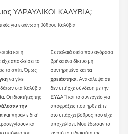
ία μας ΥΔΡΑΥΛΙΚΟΙ ΚΑΛΥΒΙΑ;
τικές
για εκκένωση βόθρου Καλύβια.
αιρία και η
Σε παλαιά οικία που αγόρασα
 είχε αποκλείσει το
βρήκα ένα δίκτυο μη
ς το σπίτι. Όμως
συντηρημένο και
τα
γκη
να γίνει
χρειάστηκα
. Ανακάλυψα ότι
υδάτων στα Καλύβια
δεν υπήρχε σύνδεση με την
α. Οι ιδιοκτήτες της
ΕΥΔΑΠ και το συνεργείο για
κάλεσαν την
αποφράξεις που ήρθε είπε
ία
και πήραν ειδική
ότο υπάρχει βόθρος που είχε
προσεγγίσουν και
υπρχειλίσει. Μου έδωσαν το
το υπόγειο του
κινητό του ιδιοκτήτη της