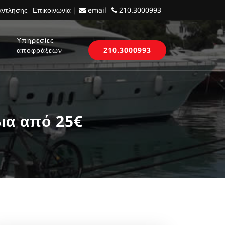
 άντλησης
Επικοινωνία
|
email
210.3000993
Υπηρεσίες
αποφράξεων
210.3000993
ια από 25€