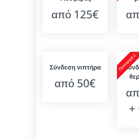
από 125€
απ
Προσφορά 2
Σύνδεση νιπτήρα
Σύνδ
θε
από 50€
απ
+