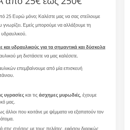
 από 25€ έως 250€
από 25 Ευρώ μόνο; Καλέστε μας να σας στείλουμε
υ γνωρίζει. Εμείς μπορούμε να αλλάξουμε τη
ς υδραυλικού.
 και υδραυλικούς για τα σημαντικά και δύσκολα
υλικού μη διστάσετε να μας καλέσετε.
υλικών επεμβαίνουμε από μία επισκευή
πάνιου.
ις υγρασίες
και τις
άσχημες μυρωδιές
, έχουμε
κό μας.
ς άλλοι που κοιτάνε με ψέμματα να εξαπατούν τον
 άτομα.
ά στις σχέσεις με τους πελάτες, εφόσον διαρκώς