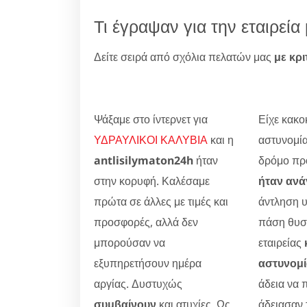
Τι έγραψαν για την εταιρε
Δείτε σειρά από σχόλια πελατών μας
με κρι
Ψάξαμε στο ίντερνετ για
Είχε κακοκ
ΥΔΡΑΥΛΙΚΟΙ ΚΑΛΥΒΙΑ
και η
αστυνομία
antlisilymaton24h
ήταν
δρόμο προ
στην κορυφή. Καλέσαμε
ήταν ανά
πρώτα σε άλλες με τιμές και
άντληση 
προσφορές, αλλά δεν
πάση θυσί
μπορούσαν να
εταιρείας
εξυπηρετήσουν ημέρα
αστυνομ
αργίας. Δυστυχώς
άδεια να 
συμβαίνουν
και ατυχίες. Ως
άδειασαν 