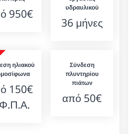
υδραυλικού
ό 950€
36 μήνες
εση ηλιακού
Σύνδεση
ρμοσίφωνα
πλυντηρίου
πιάτων
ό 150€
από 50€
 Φ.Π.Α.