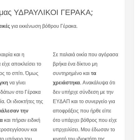
ία μας ΥΔΡΑΥΛΙΚΟΙ ΓΕΡΑΚΑ;
τικές
για εκκένωση βόθρου Γέρακα.
αιρία και η
Σε παλαιά οικία που αγόρασα
 είχε αποκλείσει το
βρήκα ένα δίκτυο μη
ς το σπίτι. Όμως
συντηρημένο και
τα
γκη
να γίνει
χρειάστηκα
. Ανακάλυψα ότι
υδάτων στο Γέρακα
δεν υπήρχε σύνδεση με την
α. Οι ιδιοκτήτες της
ΕΥΔΑΠ και το συνεργείο για
κάλεσαν την
αποφράξεις που ήρθε είπε
ία
και πήραν ειδική
ότο υπάρχει βόθρος που είχε
προσεγγίσουν και
υπρχειλίσει. Μου έδωσαν το
το υπόγειο του
κινητό του ιδιοκτήτη της