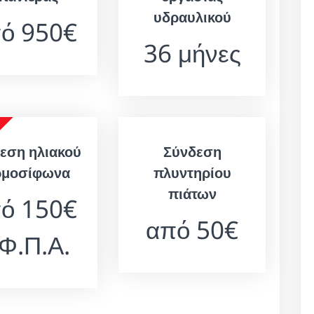
υδραυλικού
ό 950€
36 μήνες
εση ηλιακού
Σύνδεση
ρμοσίφωνα
πλυντηρίου
πιάτων
ό 150€
από 50€
 Φ.Π.Α.