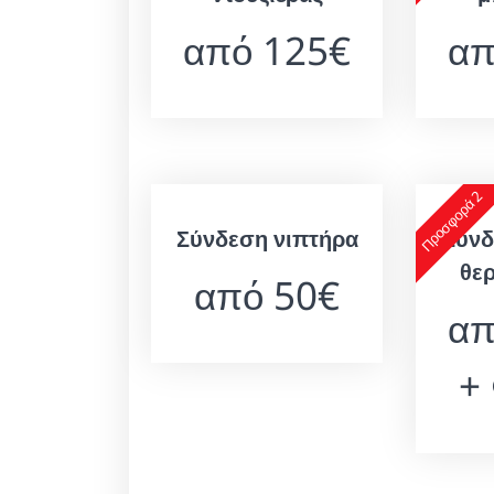
από 125€
απ
Προσφορά 2
Σύνδεση νιπτήρα
Σύνδ
θε
από 50€
απ
+