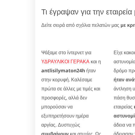
Τι έγραψαν για την εταιρε
Δείτε σειρά από σχόλια πελατών μας
με κρι
Ψάξαμε στο ίντερνετ για
Είχε κακοκ
ΥΔΡΑΥΛΙΚΟΙ ΓΕΡΑΚΑ
και η
αστυνομία
antlisilymaton24h
ήταν
δρόμο προ
στην κορυφή. Καλέσαμε
ήταν ανά
πρώτα σε άλλες με τιμές και
άντληση 
προσφορές, αλλά δεν
πάση θυσί
μπορούσαν να
εταιρείας
εξυπηρετήσουν ημέρα
αστυνομ
αργίας. Δυστυχώς
άδεια να 
συμβαίνουν
και ατυχίες. Ως
άδειασαν 