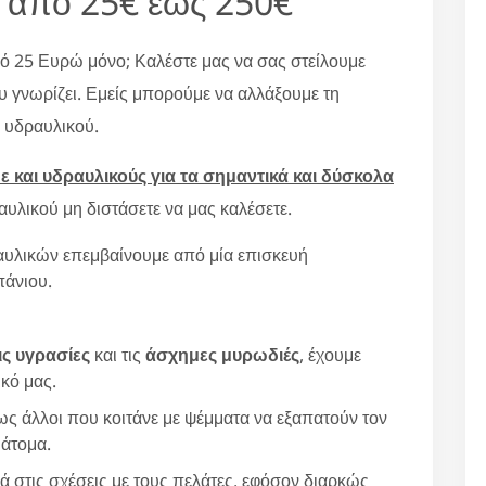
από 25€ έως 250€
πό 25 Ευρώ μόνο; Καλέστε μας να σας στείλουμε
υ γνωρίζει. Εμείς μπορούμε να αλλάξουμε τη
ς υδραυλικού.
 και υδραυλικούς για τα σημαντικά και δύσκολα
υλικού μη διστάσετε να μας καλέσετε.
υλικών επεμβαίνουμε από μία επισκευή
πάνιου.
ις υγρασίες
και τις
άσχημες μυρωδιές
, έχουμε
κό μας.
ς άλλοι που κοιτάνε με ψέμματα να εξαπατούν τον
 άτομα.
ά στις σχέσεις με τους πελάτες, εφόσον διαρκώς