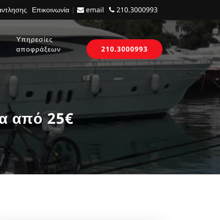
 άντλησης
Επικοινωνία
|
email
210.3000993
Υπηρεσίες
αποφράξεων
210.3000993
α από 25€