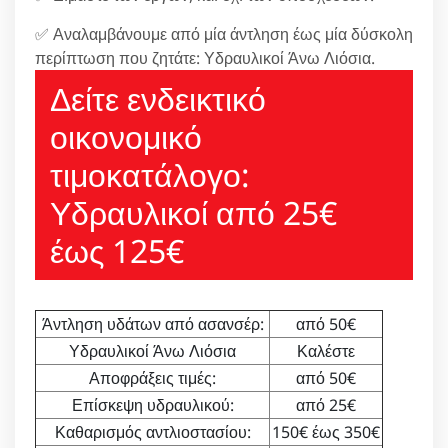
✅ Αναλαμβάνουμε από μία άντληση έως μία δύσκολη
περίπτωση που ζητάτε: Υδραυλικοί Άνω Λιόσια.
Δείτε ενδεικτικό
οικονομικό
τιμοκατάλογο:
Υδραυλικοί από 25€
έως 125€
Άντληση υδάτων από ασανσέρ:
από 50€
Υδραυλικοί Άνω Λιόσια
Καλέστε
Αποφράξεις τιμές:
από 50€
Επίσκεψη υδραυλικού:
από 25€
Καθαρισμός αντλιοστασίου:
150€ έως 350€