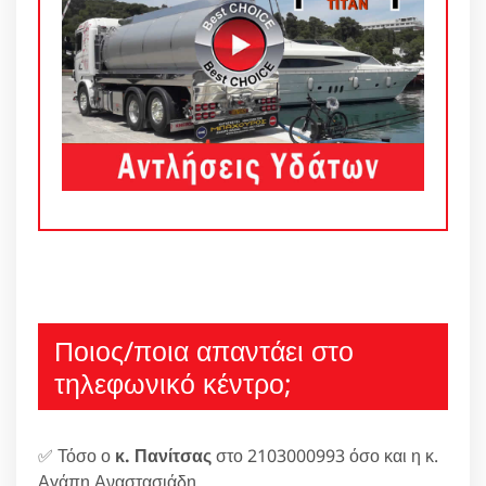
Ποιος/ποια απαντάει στο
τηλεφωνικό κέντρο;
✅ Τόσο ο
κ. Πανίτσας
στο 2103000993 όσο και η κ.
Αγάπη Αναστασιάδη.