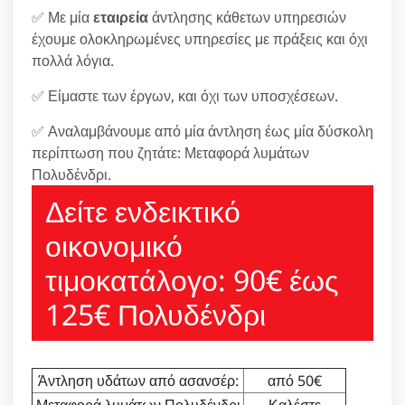
✅ Με μία
εταιρεία
άντλησης κάθετων υπηρεσιών
έχουμε ολοκληρωμένες υπηρεσίες με πράξεις και όχι
πολλά λόγια.
✅ Είμαστε των έργων, και όχι των υποσχέσεων.
✅ Αναλαμβάνουμε από μία άντληση έως μία δύσκολη
περίπτωση που ζητάτε: Μεταφορά λυμάτων
Πολυδένδρι.
Δείτε ενδεικτικό
οικονομικό
τιμοκατάλογο: 90€ έως
125€ Πολυδένδρι
Άντληση υδάτων από ασανσέρ:
από 50€
Μεταφορά λυμάτων Πολυδένδρι
Καλέστε