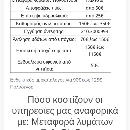
Αποφράξεις τιμές:
από 50€
Επίσκεψη υδραυλικού:
από 25€
Καθαρισμός αντλιοστασίου:
150€ έως 350€
Εγγύηση άντλησης:
210.3000993
Άντληση υδάτων από υπόγειο:
70€ έως 150€
150€ έως
Επισκευή αποχέτευης από:
1150€
Ξεβούλωμα σιφονιού από
50€
νιπτήρα:
Ενδεικτικός τιμοκατάλογος για 90€ έως 125€
Πολυδένδρι
Πόσο κοστίζουν οι
υπηρεσίες μας αναφορικά
με: Μεταφορά λυμάτων