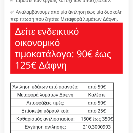
✅ Είμαστε των έργων, και όχι των υποσχέσεων.
✅ Αναλαμβάνουμε από μία άντληση έως μία δύσκολη
περίπτωση που ζητάτε: Μεταφορά λυμάτων Δάφνη.
Δείτε ενδεικτικό
οικονομικό
τιμοκατάλογο: 90€ έως
125€ Δάφνη
Άντληση υδάτων από ασανσέρ:
από 50€
Μεταφορά λυμάτων Δάφνη
Καλέστε
Αποφράξεις τιμές:
από 50€
Επίσκεψη υδραυλικού:
από 25€
Καθαρισμός αντλιοστασίου:
150€ έως 350€
Εγγύηση άντλησης:
210.3000993