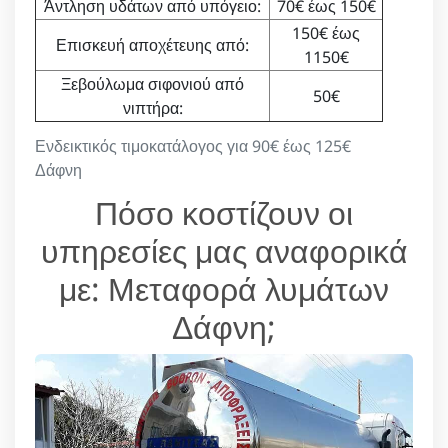
Άντληση υδάτων από υπόγειο:
70€ έως 150€
150€ έως
Επισκευή αποχέτευης από:
1150€
Ξεβούλωμα σιφονιού από
50€
νιπτήρα:
Ενδεικτικός τιμοκατάλογος για 90€ έως 125€
Δάφνη
Πόσο κοστίζουν οι
υπηρεσίες μας αναφορικά
με: Μεταφορά λυμάτων
Δάφνη;