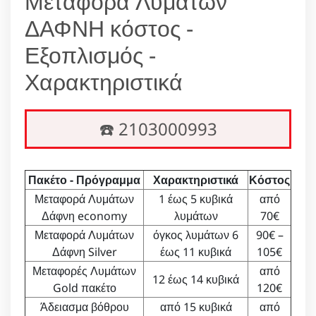
Μεταφορά Λυμάτων
ΔΑΦΝΗ κόστος -
Εξοπλισμός -
Χαρακτηριστικά
☎️ 2103000993
Πακέτο - Πρόγραμμα
Χαρακτηριστικά
Κόστος
Μεταφορά Λυμάτων
1 έως 5 κυβικά
από
Δάφνη economy
λυμάτων
70€
Μεταφορά Λυμάτων
όγκος λυμάτων 6
90€ –
Δάφνη Silver
έως 11 κυβικά
105€
Μεταφορές Λυμάτων
από
12 έως 14 κυβικά
Gold πακέτο
120€
Άδειασμα βόθρου
από 15 κυβικά
από