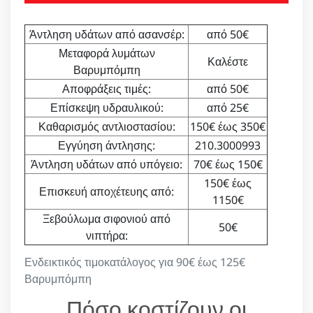
Άντληση υδάτων από ασανσέρ:
από 50€
Μεταφορά λυμάτων
Καλέστε
Βαρυμπόμπη
Αποφράξεις τιμές:
από 50€
Επίσκεψη υδραυλικού:
από 25€
Καθαρισμός αντλιοστασίου:
150€ έως 350€
Εγγύηση άντλησης:
210.3000993
Άντληση υδάτων από υπόγειο:
70€ έως 150€
150€ έως
Επισκευή αποχέτευης από:
1150€
Ξεβούλωμα σιφονιού από
50€
νιπτήρα:
Ενδεικτικός τιμοκατάλογος για 90€ έως 125€
Βαρυμπόμπη
Πόσο κοστίζουν οι