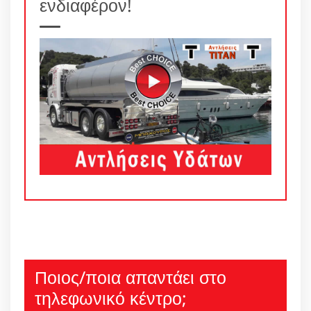
ενδιαφέρον!
Ποιος/ποια απαντάει στο
τηλεφωνικό κέντρο;