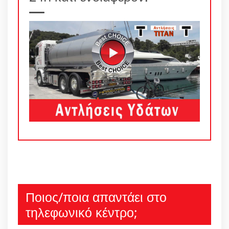
Ποιος/ποια απαντάει στο
τηλεφωνικό κέντρο;