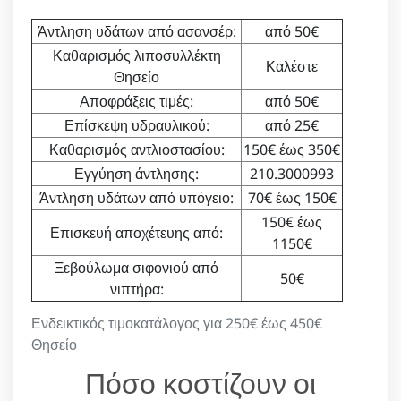
Άντληση υδάτων από ασανσέρ:
από 50€
Καθαρισμός λιποσυλλέκτη
Καλέστε
Θησείο
Αποφράξεις τιμές:
από 50€
Επίσκεψη υδραυλικού:
από 25€
Καθαρισμός αντλιοστασίου:
150€ έως 350€
Εγγύηση άντλησης:
210.3000993
Άντληση υδάτων από υπόγειο:
70€ έως 150€
150€ έως
Επισκευή αποχέτευης από:
1150€
Ξεβούλωμα σιφονιού από
50€
νιπτήρα:
Ενδεικτικός τιμοκατάλογος για 250€ έως 450€
Θησείο
Πόσο κοστίζουν οι