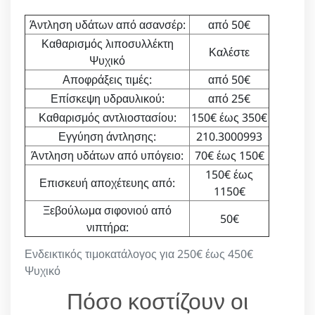
Άντληση υδάτων από ασανσέρ:
από 50€
Καθαρισμός λιποσυλλέκτη
Καλέστε
Ψυχικό
Αποφράξεις τιμές:
από 50€
Επίσκεψη υδραυλικού:
από 25€
Καθαρισμός αντλιοστασίου:
150€ έως 350€
Εγγύηση άντλησης:
210.3000993
Άντληση υδάτων από υπόγειο:
70€ έως 150€
150€ έως
Επισκευή αποχέτευης από:
1150€
Ξεβούλωμα σιφονιού από
50€
νιπτήρα:
Ενδεικτικός τιμοκατάλογος για 250€ έως 450€
Ψυχικό
Πόσο κοστίζουν οι