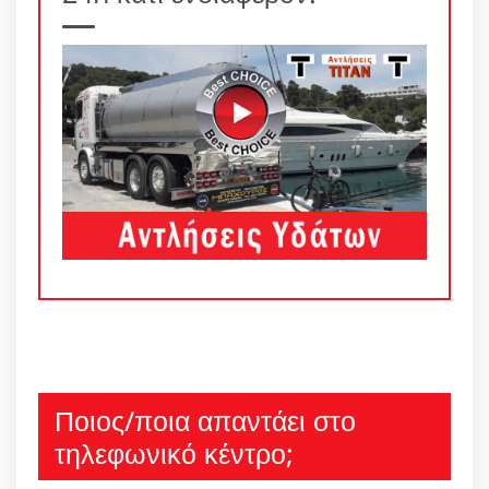
Ποιος/ποια απαντάει στο
τηλεφωνικό κέντρο;