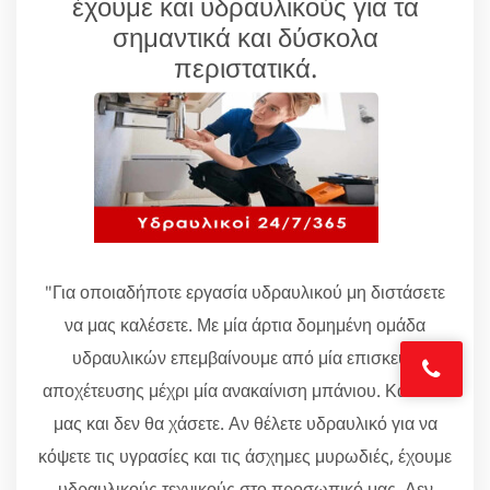
έχουμε και υδραυλικούς για τα
σημαντικά και δύσκολα
περιστατικά.
"Για οποιαδήποτε εργασία υδραυλικού μη διστάσετε
να μας καλέσετε. Με μία άρτια δομημένη ομάδα
υδραυλικών επεμβαίνουμε από μία επισκευή
αποχέτευσης μέχρι μία ανακαίνιση μπάνιου. Καλέστε
μας και δεν θα χάσετε. Αν θέλετε υδραυλικό για να
κόψετε τις υγρασίες και τις άσχημες μυρωδιές, έχουμε
υδραυλικούς τεχνικούς στο προσωπικό μας. Δεν