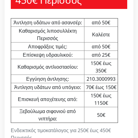
Άντληση υδάτων από ασανσέρ:
από 50€
Καθαρισμός λιποσυλλέκτη
Καλέστε
Περισσός
Αποφράξεις τιμές:
από 50€
Επίσκεψη υδραυλικού:
από 25€
150€ έως
Καθαρισμός αντλιοστασίου:
350€
Εγγύηση άντλησης:
210.3000993
Άντληση υδάτων από υπόγειο:
70€ έως 150€
150€ έως
Επισκευή αποχέτευης από:
1150€
Ξεβούλωμα σιφονιού από
50€
νιπτήρα:
Ενδεικτικός τιμοκατάλογος για 250€ έως 450€
Περισσός