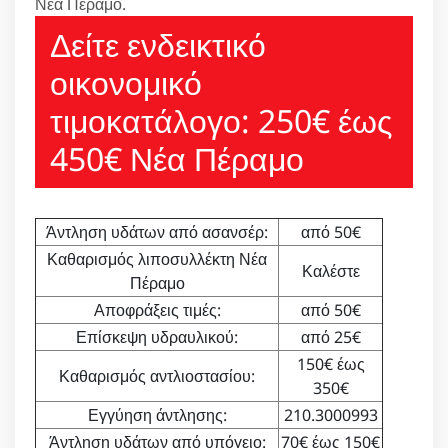
Νέα Πέραμο.
Δείτε ενδεικτικό
οικονομικό
τιμοκατάλογο: 250€ έως
450€ Νέα Πέραμο
Άντληση υδάτων από ασανσέρ:
από 50€
Καθαρισμός λιποσυλλέκτη Νέα
Καλέστε
Πέραμο
Αποφράξεις τιμές:
από 50€
Επίσκεψη υδραυλικού:
από 25€
150€ έως
Καθαρισμός αντλιοστασίου:
350€
Εγγύηση άντλησης:
210.3000993
Άντληση υδάτων από υπόγειο:
70€ έως 150€