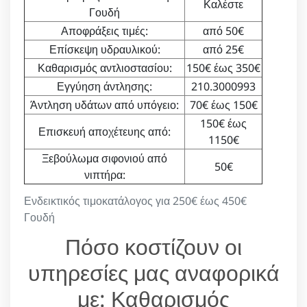
Καλέστε
Γουδή
Αποφράξεις τιμές:
από 50€
Επίσκεψη υδραυλικού:
από 25€
Καθαρισμός αντλιοστασίου:
150€ έως 350€
Εγγύηση άντλησης:
210.3000993
Άντληση υδάτων από υπόγειο:
70€ έως 150€
150€ έως
Επισκευή αποχέτευης από:
1150€
Ξεβούλωμα σιφονιού από
50€
νιπτήρα:
Ενδεικτικός τιμοκατάλογος για 250€ έως 450€
Γουδή
Πόσο κοστίζουν οι
υπηρεσίες μας αναφορικά
με: Καθαρισμός