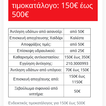
τιμοκατάλογο: 150€ έως
500€
Άντληση υδάτων από ασανσέρ:
από 50€
Επισκευή αποχέτευσης Χαϊδάρι
Καλέστε
Αποφράξεις τιμές:
από 50€
Επίσκεψη υδραυλικού:
από 25€
Καθαρισμός αντλιοστασίου:
150€ έως 350€
Εγγύηση άντλησης:
210.3000993
Άντληση υδάτων από υπόγειο:
70€ έως 150€
150€ έως
Επισκευή αποχέτευης από:
1150€
Ξεβούλωμα σιφονιού από
50€
νιπτήρα:
Ενδεικτικός τιμοκατάλογος για 150€ έως 500€