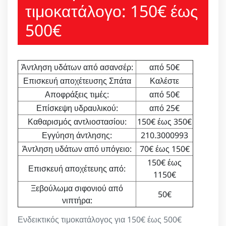
τιμοκατάλογο: 150€ έως
500€
Άντληση υδάτων από ασανσέρ:
από 50€
Επισκευή αποχέτευσης Σπάτα
Καλέστε
Αποφράξεις τιμές:
από 50€
Επίσκεψη υδραυλικού:
από 25€
Καθαρισμός αντλιοστασίου:
150€ έως 350€
Εγγύηση άντλησης:
210.3000993
Άντληση υδάτων από υπόγειο:
70€ έως 150€
150€ έως
Επισκευή αποχέτευης από:
1150€
Ξεβούλωμα σιφονιού από
50€
νιπτήρα:
Ενδεικτικός τιμοκατάλογος για 150€ έως 500€