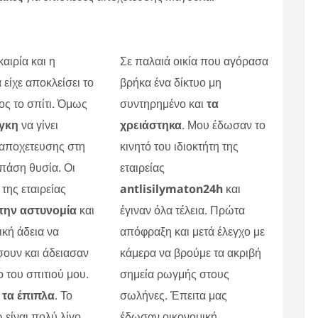
αιρία και η
Σε παλαιά οικία που αγόρασα
 είχε αποκλείσει το
βρήκα ένα δίκτυο μη
ς το σπίτι. Όμως
συντηρημένο και
τα
γκη
να γίνει
χρειάστηκα
. Μου έδωσαν το
 αποχετευσης στη
κινητό του ιδιοκτήτη της
πάση θυσία. Οι
εταιρείας
 της εταιρείας
antlisilymaton24h
και
την αστυνομία
και
έγιναν όλα τέλεια. Πρώτα
ική άδεια να
απόφραξη και μετά έλεγχο με
ουν και άδειασαν
κάμερα να βρούμε τα ακριβή
ο του σπιτιού μου.
σημεία ρωγμής στους
τα έπιπλα
. Το
σωλήνες. Έπειτα μας
 είναι πολύ λίγο.
έδωσαν οικονομική