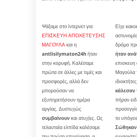
Ψάξαμε στο ίντερνετ για
Είχε κακοκ
ΕΠΙΣΚΕΥΗ ΑΠΟΧΕΤΕΥΣΗΣ
αστυνομία
ΜΑΓΟΥΛΑ
και η
δρόμο προ
antlisilymaton24h
ήταν
ήταν ανά
στην κορυφή. Καλέσαμε
επισκευη
πρώτα σε άλλες με τιμές και
Μαγούλα 
προσφορές, αλλά δεν
ιδιοκτήτες
μπορούσαν να
κάλεσαν 
εξυπηρετήσουν ημέρα
πήραν ειδ
αργίας. Δυστυχώς
προσεγγίσ
συμβαίνουν
και ατυχίες. Ως
το υπόγει
τελαυταία ελπίδα καλέσαμε
Σώθηκαν 
την πρώτη επιχείρηση, η
ευχαριστώ