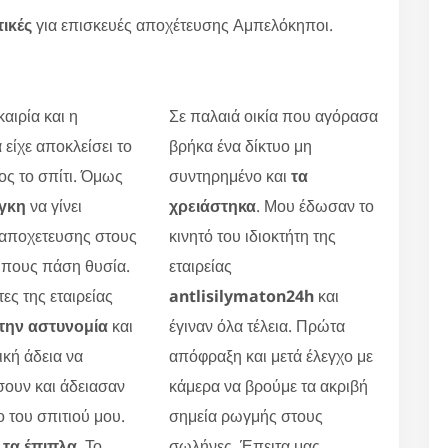
τικές
για επισκευές αποχέτευσης Αμπελόκηποι.
αιρία και η
Σε παλαιά οικία που αγόρασα
 είχε αποκλείσει το
βρήκα ένα δίκτυο μη
ς το σπίτι. Όμως
συντηρημένο και
τα
γκη
να γίνει
χρειάστηκα
. Μου έδωσαν το
 αποχετευσης στους
κινητό του ιδιοκτήτη της
πους πάση θυσία.
εταιρείας
τες της εταιρείας
antlisilymaton24h
και
την αστυνομία
και
έγιναν όλα τέλεια. Πρώτα
ική άδεια να
απόφραξη και μετά έλεγχο με
ουν και άδειασαν
κάμερα να βρούμε τα ακριβή
ο του σπιτιού μου.
σημεία ρωγμής στους
τα έπιπλα
. Το
σωλήνες. Έπειτα μας