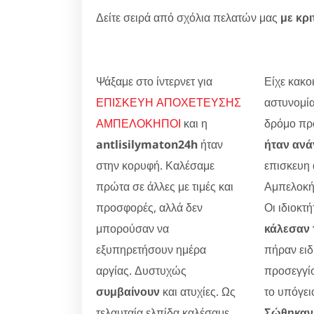
Δείτε σειρά από σχόλια πελατών μας
με κρι
Ψάξαμε στο ίντερνετ για
Είχε κακοκ
ΕΠΙΣΚΕΥΗ ΑΠΟΧΕΤΕΥΣΗΣ
αστυνομία
ΑΜΠΕΛΟΚΗΠΟΙ
και η
δρόμο προ
antlisilymaton24h
ήταν
ήταν ανά
στην κορυφή. Καλέσαμε
επισκευη
πρώτα σε άλλες με τιμές και
Αμπελοκή
προσφορές, αλλά δεν
Οι ιδιοκτή
μπορούσαν να
κάλεσαν 
εξυπηρετήσουν ημέρα
πήραν ειδ
αργίας. Δυστυχώς
προσεγγίσ
συμβαίνουν
και ατυχίες. Ως
το υπόγει
τελαυταία ελπίδα καλέσαμε
Σώθηκαν 