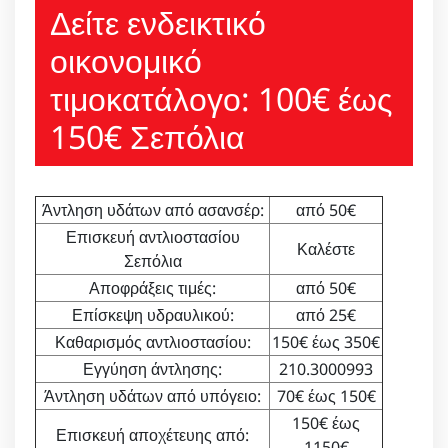
Δείτε ενδεικτικό
οικονομικό
τιμοκατάλογο: 100€ έως
150€ Σεπόλια
Άντληση υδάτων από ασανσέρ:
από 50€
Επισκευή αντλιοστασίου
Καλέστε
Σεπόλια
Αποφράξεις τιμές:
από 50€
Επίσκεψη υδραυλικού:
από 25€
Καθαρισμός αντλιοστασίου:
150€ έως 350€
Εγγύηση άντλησης:
210.3000993
Άντληση υδάτων από υπόγειο:
70€ έως 150€
150€ έως
Επισκευή αποχέτευης από:
1150€