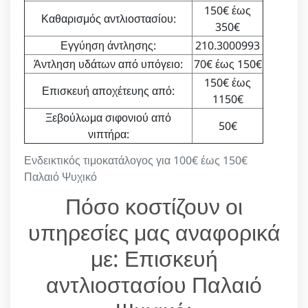
150€ έως
Καθαρισμός αντλιοστασίου:
350€
Εγγύηση άντλησης:
210.3000993
Άντληση υδάτων από υπόγειο:
70€ έως 150€
150€ έως
Επισκευή αποχέτευης από:
1150€
Ξεβούλωμα σιφονιού από
50€
νιπτήρα:
Ενδεικτικός τιμοκατάλογος για 100€ έως 150€
Παλαιό Ψυχικό
Πόσο κοστίζουν οι
υπηρεσίες μας αναφορικά
με: Επισκευή
αντλιοστασίου Παλαιό