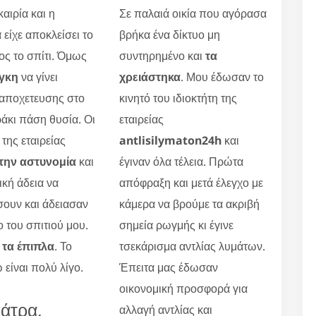
αιρία και η
Σε παλαιά οικία που αγόρασα
 είχε αποκλείσει το
βρήκα ένα δίκτυο μη
ς το σπίτι. Όμως
συντηρημένο και
τα
γκη
να γίνει
χρειάστηκα
. Μου έδωσαν το
 αποχετευσης στο
κινητό του ιδιοκτήτη της
άκι πάση θυσία. Οι
εταιρείας
 της εταιρείας
antlisilymaton24h
και
την αστυνομία
και
έγιναν όλα τέλεια. Πρώτα
ική άδεια να
απόφραξη και μετά έλεγχο με
ουν και άδειασαν
κάμερα να βρούμε τα ακριβή
ο του σπιτιού μου.
σημεία ρωγμής κι έγινε
τα έπιπλα
. Το
τσεκάρισμα αντλίας λυμάτων.
 είναι πολύ λίγο.
Έπειτα μας έδωσαν
οικονομική προσφορά για
άτρα,
αλλαγή αντλίας και