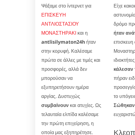
Ψάξαμε στο ίντερνετ για
Είχε κακοκ
ΕΠΙΣΚΕΥΗ
αστυνομία
ΑΝΤΛΙΟΣΤΑΣΙΟΥ
δρόμο προ
ΜΟΝΑΣΤΗΡΑΚΙ
και η
ήταν ανά
antlisilymaton24h
ήταν
επισκευη
στην κορυφή. Καλέσαμε
Μοναστηρ
πρώτα σε άλλες με τιμές και
ιδιοκτήτες
προσφορές, αλλά δεν
κάλεσαν 
μπορούσαν να
πήραν ειδ
εξυπηρετήσουν ημέρα
προσεγγίσ
αργίας. Δυστυχώς
το υπόγει
συμβαίνουν
και ατυχίες. Ως
Σώθηκαν 
τελαυταία ελπίδα καλέσαμε
ευχαριστώ
την πρώτη επιχείρηση, η
Κλεοπ
οποία μας εξηπηρέτησε.