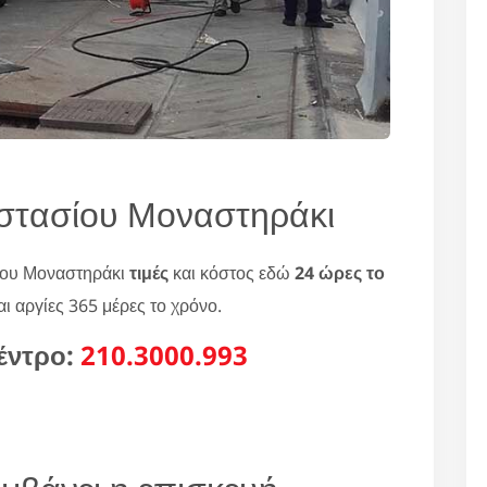
οστασίου Μοναστηράκι
ίου Μοναστηράκι
τιμές
και κόστος εδώ
24 ώρες το
ι αργίες 365 μέρες το χρόνο.
έντρο:
210.3000.993