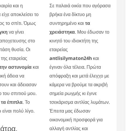
αιρία και η
Σε παλαιά οικία που αγόρασα
 είχε αποκλείσει το
βρήκα ένα δίκτυο μη
ς το σπίτι. Όμως
συντηρημένο και
τα
γκη
να γίνει
χρειάστηκα
. Μου έδωσαν το
 αποχετευσης στο
κινητό του ιδιοκτήτη της
πάση θυσία. Οι
εταιρείας
 της εταιρείας
antlisilymaton24h
και
την αστυνομία
και
έγιναν όλα τέλεια. Πρώτα
ική άδεια να
απόφραξη και μετά έλεγχο με
ουν και άδειασαν
κάμερα να βρούμε τα ακριβή
ο του σπιτιού μου.
σημεία ρωγμής κι έγινε
τα έπιπλα
. Το
τσεκάρισμα αντλίας λυμάτων.
 είναι πολύ λίγο.
Έπειτα μας έδωσαν
οικονομική προσφορά για
άτρα,
αλλαγή αντλίας και