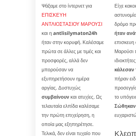
Ψάξαμε στο ίντερνετ για
Είχε κακοκ
ΕΠΙΣΚΕΥΗ
αστυνομία
ΑΝΤΛΙΟΣΤΑΣΙΟΥ ΜΑΡΟΥΣΙ
δρόμο προ
και η
antlisilymaton24h
ήταν ανά
ήταν στην κορυφή. Καλέσαμε
επισκευη
πρώτα σε άλλες με τιμές και
Μαρούσι 
προσφορές, αλλά δεν
ιδιοκτήτες
μπορούσαν να
κάλεσαν 
εξυπηρετήσουν ημέρα
πήραν ειδ
αργίας. Δυστυχώς
προσεγγίσ
συμβαίνουν
και ατυχίες. Ως
το υπόγει
τελαυταία ελπίδα καλέσαμε
Σώθηκαν 
την πρώτη επιχείρηση, η
ευχαριστώ
οποία μας εξηπηρέτησε.
Κλεοπ
Τελικά, δεν είναι τυχαίο που