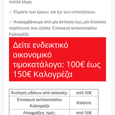
πολλά λόγια.
✅ Είμαστε των έργων, και όχι των υποσχέσεων.
✅ Αναλαμβάνουμε από μία άντληση έως μία δύσκολη
περίπτωση που ζητάτε: Επισκευή αντλιοστασίου
Καλογρέζα.
Δείτε ενδεικτικό
οικονομικό
τιμοκατάλογο: 100€ έως
150€ Καλογρέζα
Άντληση υδάτων από ασανσέρ:
από 50€
Επισκευή αντλιοστασίου
Καλέστε
Καλογρέζα
Αποφράξεις τιμές:
από 50€