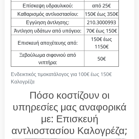
Επίσκεψη υδραυλικού:
από 25€
Καθαρισμός αντλιοστασίου:
150€ έως 350€
Εγγύηση άντλησης:
210.3000993
Άντληση υδάτων από υπόγειο:
70€ έως 150€
150€ έως
Επισκευή αποχέτευης από:
1150€
Ξεβούλωμα σιφονιού από
50€
νιπτήρα:
Ενδεικτικός τιμοκατάλογος για 100€ έως 150€
Καλογρέζα
Πόσο κοστίζουν οι
υπηρεσίες μας αναφορικά
με: Επισκευή
αντλιοστασίου Καλογρέζα;