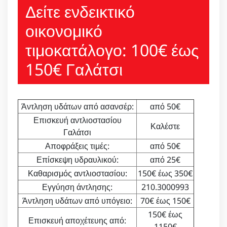
Δείτε ενδεικτικό
οικονομικό
τιμοκατάλογο: 100€ έως
150€ Γαλάτσι
Άντληση υδάτων από ασανσέρ:
από 50€
Επισκευή αντλιοστασίου
Καλέστε
Γαλάτσι
Αποφράξεις τιμές:
από 50€
Επίσκεψη υδραυλικού:
από 25€
Καθαρισμός αντλιοστασίου:
150€ έως 350€
Εγγύηση άντλησης:
210.3000993
Άντληση υδάτων από υπόγειο:
70€ έως 150€
150€ έως
Επισκευή αποχέτευης από:
1150€