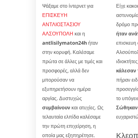
Ψάξαμε στο ίντερνετ για
Είχε κακοκ
ΕΠΙΣΚΕΥΗ
αστυνομία
ΑΝΤΛΙΟΣΤΑΣΙΟΥ
δρόμο προ
ΑΛΣΟΥΠΟΛΗ
και η
ήταν ανά
antlisilymaton24h
ήταν
επισκευη
στην κορυφή. Καλέσαμε
Αλσούπολ
πρώτα σε άλλες με τιμές και
ιδιοκτήτες
προσφορές, αλλά δεν
κάλεσαν 
μπορούσαν να
πήραν ειδ
εξυπηρετήσουν ημέρα
προσεγγίσ
αργίας. Δυστυχώς
το υπόγει
συμβαίνουν
και ατυχίες. Ως
Σώθηκαν 
τελαυταία ελπίδα καλέσαμε
ευχαριστώ
την πρώτη επιχείρηση, η
Κλεοπ
οποία μας εξηπηρέτησε.