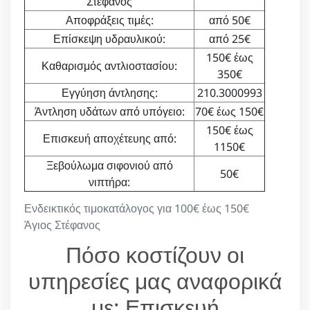
Στέφανος
Αποφράξεις τιμές:
από 50€
Επίσκεψη υδραυλικού:
από 25€
150€ έως
Καθαρισμός αντλιοστασίου:
350€
Εγγύηση άντλησης:
210.3000993
Άντληση υδάτων από υπόγειο:
70€ έως 150€
150€ έως
Επισκευή αποχέτευης από:
1150€
Ξεβούλωμα σιφονιού από
50€
νιπτήρα:
Ενδεικτικός τιμοκατάλογος για 100€ έως 150€
Άγιος Στέφανος
Πόσο κοστίζουν οι
υπηρεσίες μας αναφορικά
με: Επισκευή