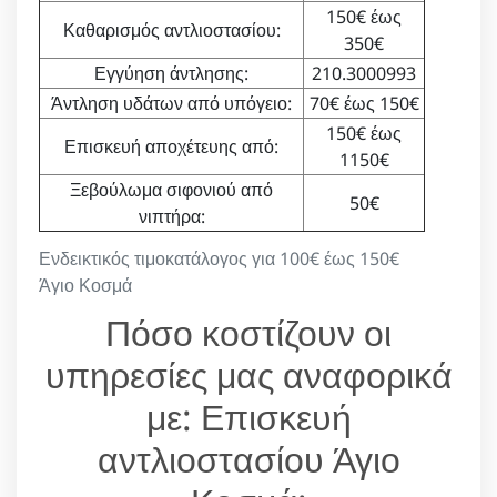
150€ έως
Καθαρισμός αντλιοστασίου:
350€
Εγγύηση άντλησης:
210.3000993
Άντληση υδάτων από υπόγειο:
70€ έως 150€
150€ έως
Επισκευή αποχέτευης από:
1150€
Ξεβούλωμα σιφονιού από
50€
νιπτήρα:
Ενδεικτικός τιμοκατάλογος για 100€ έως 150€
Άγιο Κοσμά
Πόσο κοστίζουν οι
υπηρεσίες μας αναφορικά
με: Επισκευή
αντλιοστασίου Άγιο