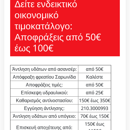
Δείτε ενδεικτικό
οικονομικό
τιμοκατάλογο:
Αποφράξεις από 50€
έως 100€
Άντληση υδάτων από ασανσέρ:
από 50€
Απόφραξη φρεατίου Σαρωνίδα
Καλέστε
Αποφράξεις τιμές:
από 50€
Επίσκεψη υδραυλικού:
από 25€
Καθαρισμός αντλιοστασίου:
150€ έως 350€
Εγγύηση άντλησης:
210.3000993
Άντληση υδάτων από υπόγειο:
70€ έως 150€
150€ έως
Επισκευή αποχέτευης από: