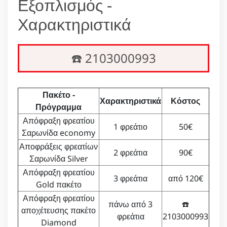
Εξοπλισμός -
Χαρακτηριστικά
☎️ 2103000993
Πακέτο -
Χαρακτηριστικά
Κόστος
Πρόγραμμα
Απόφραξη φρεατίου
1 φρεάτιο
50€
Σαρωνίδα economy
Αποφράξεις φρεατίων
2 φρεάτια
90€
Σαρωνίδα Silver
Απόφραξη φρεατίου
3 φρεάτια
από 120€
Gold πακέτο
Απόφραξη φρεατίου
πάνω από 3
☎️
αποχέτευσης πακέτο
φρεάτια
2103000993
Diamond