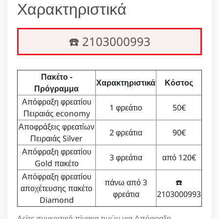
Χαρακτηριστικά
☎️ 2103000993
Πακέτο -
Χαρακτηριστικά
Κόστος
Πρόγραμμα
Απόφραξη φρεατίου
1 φρεάτιο
50€
Πειραιάς economy
Αποφράξεις φρεατίων
2 φρεάτια
90€
Πειραιάς Silver
Απόφραξη φρεατίου
3 φρεάτια
από 120€
Gold πακέτο
Απόφραξη φρεατίου
πάνω από 3
☎️
αποχέτευσης πακέτο
φρεάτια
2103000993
Diamond
Δείτε συγκριτικό πίνακα τιμών για Απόφραξη