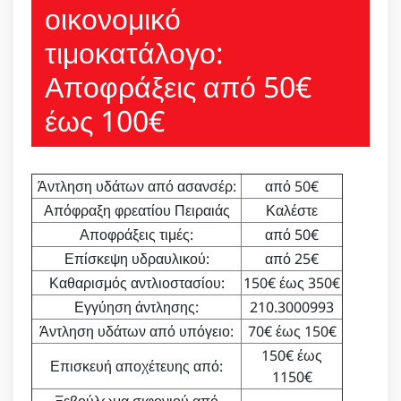
οικονομικό
τιμοκατάλογο:
Αποφράξεις από 50€
έως 100€
Άντληση υδάτων από ασανσέρ:
από 50€
Απόφραξη φρεατίου Πειραιάς
Καλέστε
Αποφράξεις τιμές:
από 50€
Επίσκεψη υδραυλικού:
από 25€
Καθαρισμός αντλιοστασίου:
150€ έως 350€
Εγγύηση άντλησης:
210.3000993
Άντληση υδάτων από υπόγειο:
70€ έως 150€
150€ έως
Επισκευή αποχέτευης από:
1150€
Ξεβούλωμα σιφονιού από