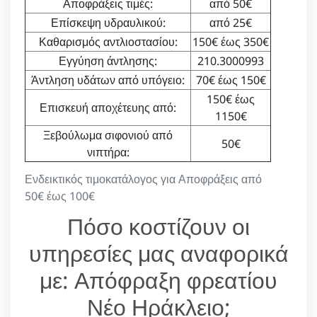
Αποφράξεις τιμές:
από 50€
Επίσκεψη υδραυλικού:
από 25€
Καθαρισμός αντλιοστασίου:
150€ έως 350€
Εγγύηση άντλησης:
210.3000993
Άντληση υδάτων από υπόγειο:
70€ έως 150€
150€ έως
Επισκευή αποχέτευης από:
1150€
Ξεβούλωμα σιφονιού από
50€
νιπτήρα:
Ενδεικτικός τιμοκατάλογος για Αποφράξεις από
50€ έως 100€
Πόσο κοστίζουν οι
υπηρεσίες μας αναφορικά
με: Απόφραξη φρεατίου
Νέο Ηράκλειο;