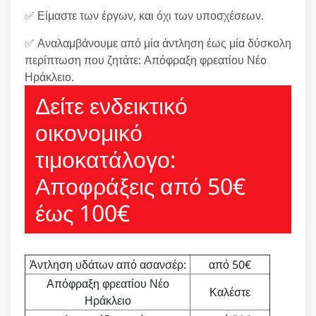
✅ Είμαστε των έργων, και όχι των υποσχέσεων.
✅ Αναλαμβάνουμε από μία άντληση έως μία δύσκολη
περίπτωση που ζητάτε: Απόφραξη φρεατίου Νέο
Ηράκλειο.
Δείτε ενδεικτικό
οικονομικό
τιμοκατάλογο:
Αποφράξεις από 50€
έως 100€
Άντληση υδάτων από ασανσέρ:
από 50€
Απόφραξη φρεατίου Νέο
Καλέστε
Ηράκλειο