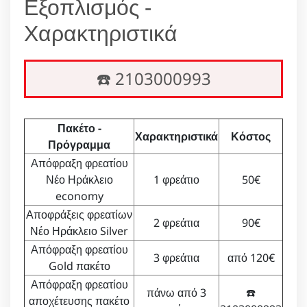
Εξοπλισμός -
Χαρακτηριστικά
☎️ 2103000993
Πακέτο -
Χαρακτηριστικά
Κόστος
Πρόγραμμα
Απόφραξη φρεατίου
Νέο Ηράκλειο
1 φρεάτιο
50€
economy
Αποφράξεις φρεατίων
2 φρεάτια
90€
Νέο Ηράκλειο Silver
Απόφραξη φρεατίου
3 φρεάτια
από 120€
Gold πακέτο
Απόφραξη φρεατίου
πάνω από 3
☎️
αποχέτευσης πακέτο