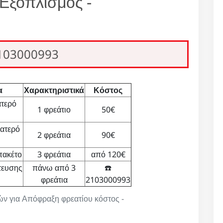
Εξοπλισμός -
2103000993
α
Χαρακτηριστικά
Κόστος
τερό
1 φρεάτιο
50€
ατερό
2 φρεάτια
90€
πακέτο
3 φρεάτια
από 120€
τευσης
πάνω από 3
☎️
φρεάτια
2103000993
μών για Απόφραξη φρεατίου κόστος -