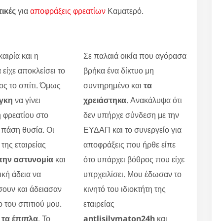
τικές
για
αποφράξεις φρεατίων
Καματερό.
αιρία και η
Σε παλαιά οικία που αγόρασα
 είχε αποκλείσει το
βρήκα ένα δίκτυο μη
ς το σπίτι. Όμως
συντηρημένο και
τα
γκη
να γίνει
χρειάστηκα
. Ανακάλυψα ότι
 φρεατίου στο
δεν υπήρχε σύνδεση με την
πάση θυσία. Οι
ΕΥΔΑΠ και το συνεργείο για
 της εταιρείας
αποφράξεις που ήρθε είπε
την αστυνομία
και
ότο υπάρχει βόθρος που είχε
ική άδεια να
υπρχειλίσει. Μου έδωσαν το
ουν και άδειασαν
κινητό του ιδιοκτήτη της
ο του σπιτιού μου.
εταιρείας
τα έπιπλα
. Το
antlisilymaton24h
και