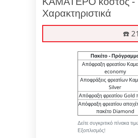
ΚΑΜΑΤΕΡΟ κόστος - 
Χαρακτηριστικά
☎️ 
Πακέτο - Πρόγραμμ
Απόφραξη φρεατίου Καμα
economy
Αποφράξεις φρεατίων Καμ
Silver
Απόφραξη φρεατίου Gold 
Απόφραξη φρεατίου αποχέ
πακέτο Diamond
Δείτε συγκριτικό πίνακα τι
Εξοπλισμός!