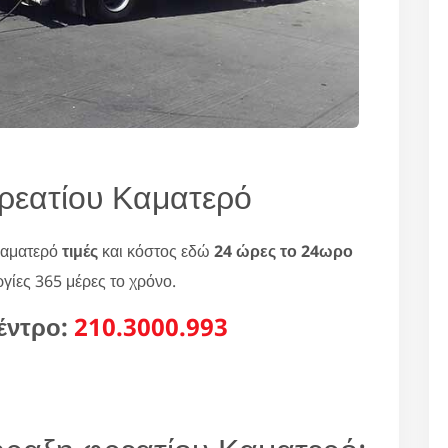
ρεατίου Καματερό
Καματερό
τιμές
και κόστος εδώ
24 ώρες το 24ωρο
ργίες 365 μέρες το χρόνο.
έντρο:
210.3000.993