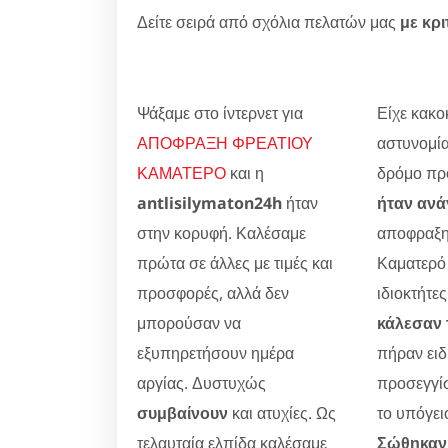
Δείτε σειρά από σχόλια πελατών μας
με κρι
Ψάξαμε στο ίντερνετ για
Είχε κακοκ
ΑΠΟΦΡΑΞΗ ΦΡΕΑΤΙΟΥ
αστυνομία
ΚΑΜΑΤΕΡΟ
και η
δρόμο προ
antlisilymaton24h
ήταν
ήταν ανά
στην κορυφή. Καλέσαμε
αποφραξη
πρώτα σε άλλες με τιμές και
Καματερό 
προσφορές, αλλά δεν
ιδιοκτήτες
μπορούσαν να
κάλεσαν 
εξυπηρετήσουν ημέρα
πήραν ειδ
αργίας. Δυστυχώς
προσεγγίσ
συμβαίνουν
και ατυχίες. Ως
το υπόγει
τελαυταία ελπίδα καλέσαμε
Σώθηκαν 