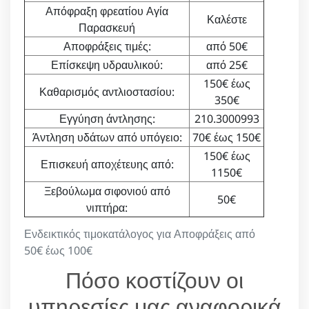
Απόφραξη φρεατίου Αγία
Καλέστε
Παρασκευή
Αποφράξεις τιμές:
από 50€
Επίσκεψη υδραυλικού:
από 25€
150€ έως
Καθαρισμός αντλιοστασίου:
350€
Εγγύηση άντλησης:
210.3000993
Άντληση υδάτων από υπόγειο:
70€ έως 150€
150€ έως
Επισκευή αποχέτευης από:
1150€
Ξεβούλωμα σιφονιού από
50€
νιπτήρα:
Ενδεικτικός τιμοκατάλογος για Αποφράξεις από
50€ έως 100€
Πόσο κοστίζουν οι
υπηρεσίες μας αναφορικά