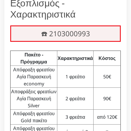
Εξοπλισμός -
Χαρακτηριστικά
☎️ 2103000993
Πακέτο -
Χαρακτηριστικά
Κόστος
Πρόγραμμα
Απόφραξη φρεατίου
Αγία Παρασκευή
1 φρεάτιο
50€
economy
Αποφράξεις φρεατίων
Αγία Παρασκευή
2 φρεάτια
90€
Silver
Απόφραξη φρεατίου
3 φρεάτια
από 120€
Gold πακέτο
Απόφραξη φρεατίου